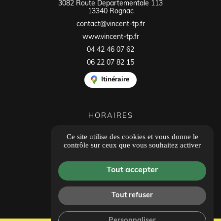
3082 Route Departementale 113
13340 Rognac
contact@vincent-tp.fr
www.vincent-tp.fr
04 42 46 07 62
06 22 07 82 15
Itinéraire
HORAIRES
Ouvert du lundi au vendredi
Ce site utilise des cookies et vous donne le
8h00 - 12h00
contrôle sur ceux que vous souhaitez activer
14h00 - 18h00
Tous les avis
Tout accepter
Tout refuser
Personnaliser