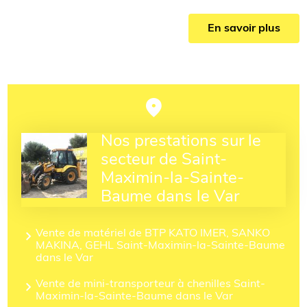
En savoir plus
Nos prestations sur le
secteur de Saint-
Maximin-la-Sainte-
Baume dans le Var
Vente de matériel de BTP KATO IMER, SANKO
MAKINA, GEHL Saint-Maximin-la-Sainte-Baume
dans le Var
Vente de mini-transporteur à chenilles Saint-
Maximin-la-Sainte-Baume dans le Var