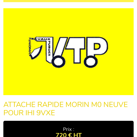
ATTACHE RAPIDE MORIN M0 NEUVE
POUR IHI 9VXE
Prix :
720 € HT