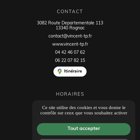
CONTACT
3082 Route Departementale 113
13340 Rognac
contact@vincent-tp.fr
www.vincent-tp.fr
04 42 46 07 62
06 22 07 82 15
Itinéraire
HORAIRES
Ouvert du lundi au vendredi
Ce site utilise des cookies et vous donne le
8h00 - 12h00
contrôle sur ceux que vous souhaitez activer
14h00 - 18h00
Tous les avis
Tout accepter