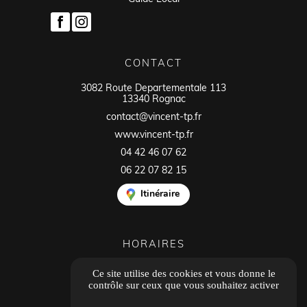
CONTACT
3082 Route Departementale 113
13340 Rognac
contact@vincent-tp.fr
www.vincent-tp.fr
04 42 46 07 62
06 22 07 82 15
Itinéraire
HORAIRES
Ouvert du lundi au vendredi
Ce site utilise des cookies et vous donne le
8h00 - 12h00
contrôle sur ceux que vous souhaitez activer
14h00 - 18h00