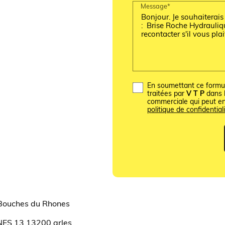
Message*
En soumettant ce formula
traitées par
V T P
dans l
commerciale qui peut e
politique de confidentiali
ouches du Rhones
S 13 13200 arles