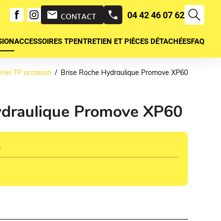
mail
04 42 46 07 62
CONTACT
SION
ACCESSOIRES TP
ENTRETIEN ET PIÈCES DÉTACHÉES
FAQ
riel TP occasion
Brise Roche Hydraulique Promove XP60
ydraulique Promove XP60
s