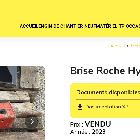
ACCUEIL
ENGIN DE CHANTIER NEUF
MATÉRIEL TP OCCA
Accueil
Maté
Brise Roche H
Documents disponible
get_app
Documentation XP
Next
VENDU
Prix :
Année :
2023