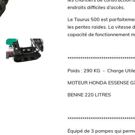
les chantiers de construction 
endroits difficiles d’accès.
Le Taurus 500 est parfaitement
les pentes raides. La vitesse
capacité de fonctionnement m
********************************
Poids : 290 KG - Charge Util
MOTEUR HONDA ESSENSE GX
BENNE 220 LITRES
********************************
Équipé de 3 pompes qui perme