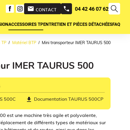
mail
04 42 46 07 62
CONTACT
SION
ACCESSOIRES TP
ENTRETIEN ET PIÈCES DÉTACHÉES
FAQ
s TP
Matériel BTP
Mini transporteur IMER TAURUS 500
teur IMER TAURUS 500
s
get_app
S 500C
Documentation TAURUS 500CP
00 est une machine très agile et polyvalente,
 déplacement de différents types de matériaux sur