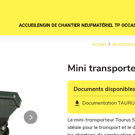
ACCUEIL
ENGIN DE CHANTIER NEUF
MATÉRIEL TP OCCA
Accueil
Accessoire
Mini transpor
Documents disponible
get_app
Documentation TAURU
Next
Le mini-transporteur Taurus 5
idéale pour le transport et le