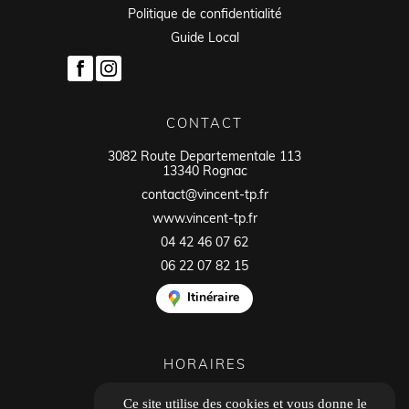
Politique de confidentialité
Guide Local
CONTACT
3082 Route Departementale 113
13340 Rognac
contact@vincent-tp.fr
www.vincent-tp.fr
04 42 46 07 62
06 22 07 82 15
Itinéraire
HORAIRES
Ouvert du lundi au vendredi
Ce site utilise des cookies et vous donne le