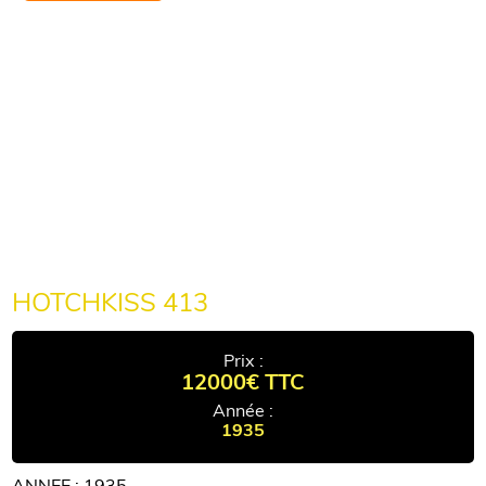
HOTCHKISS 413
Prix :
12000€ TTC
Année :
1935