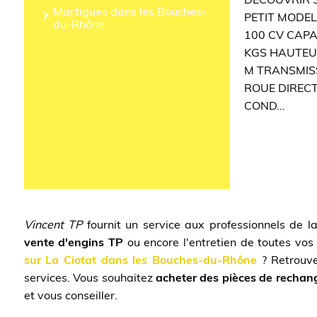
DECOUVRIR 
Martigues dans les Bouches-
PETIT MODEL
du-Rhône
100 CV CAPA
KGS HAUTEUR
M TRANSMIS
ROUE DIRECT
COND...
Vincent TP
fournit un service aux professionnels de l
vente d'engins TP
ou encore l'entretien de toutes vo
sur La Ciotat dans les Bouches-du-Rhône
? Retrouve
services. Vous souhaitez
acheter des pièces de rechan
et vous conseiller.