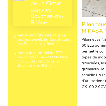
de La Ciotat
dans les
Bouches-du-
Rhône
Pilonneu
MIKASA 
Vente de matériel BTP pour
professionnels La Ciotat dans
Pilonneuse 
les Bouches-du-Rhône
60 ELa gamme
permet le com
Vente de matériel de BTP
KATO IMER, SANKO MAKINA,
types de mat
GEHL La Ciotat dans les
tranchées, le
Bouches-du-Rhône
granuleux, le 
semelle L x l
d’utilisation
GX100 2.9CVE