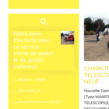
Notre zone
d'activité pour
ce service
Vente de godet
et de godet
malaxeur
CHARIOT
TELESCO
Rognac 13340
NEUF
Nouvelle Gam
Marseille 13
(Type MANI
Aix en Provence 13100
TELESCOPIQU