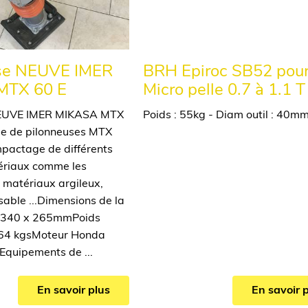
se NEUVE IMER
BRH Epiroc SB52 pou
MTX 60 E
Micro pelle 0.7 à 1.1 T
NEUVE IMER MIKASA MTX
Poids : 55kg - Diam outil : 40m
 de pilonneuses MTX
pactage de différents
ériaux comme les
s matériaux argileux,
sable ...Dimensions de la
 : 340 x 265mmPoids
 : 64 kgsMoteur Honda
quipements de ...
En savoir plus
En savoir 