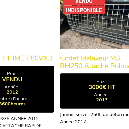
VENDU
INDISPONIBLE
e IHI IMER 80VX3
Godet Malaxeur M3
BM250 Attache Bobca
Prix :
VENDU
Prix :
3000€ HT
Année :
2012
Année :
bre d'heures :
2017
3600heures
Jamais servi - 250L de béton ma
0 KGS ANNEE 2012 –
Année 2017
S ATTACHE RAPIDE