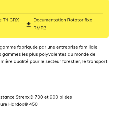
s
e Tri GRX
Documentation Rotator fixe
get_app
RMR3
 gamme fabriquée par
une entreprise familiale
es gammes les plus polyvalentes au monde de
ière qualité pour le secteur forestier, le transport,
.
sistance Strenx® 700 et 900 pliées
’usure Hardox® 450