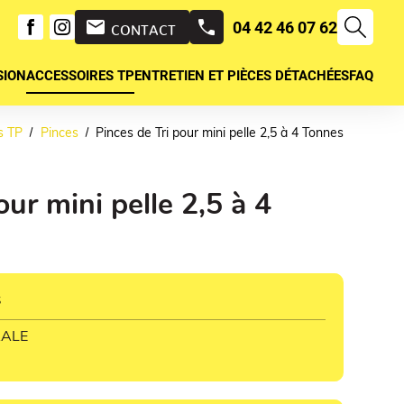
mail
04 42 46 07 62
CONTACT
SION
ACCESSOIRES TP
ENTRETIEN ET PIÈCES DÉTACHÉES
FAQ
s TP
Pinces
Pinces de Tri pour mini pelle 2,5 à 4 Tonnes
our mini pelle 2,5 à 4
s
RALE