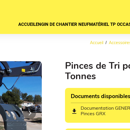
ACCUEIL
ENGIN DE CHANTIER NEUF
MATÉRIEL TP OCCA
Accueil
Accessoire
Pinces de Tri p
Tonnes
Documents disponible
Documentation GENE
get_app
Next
Pinces GRX