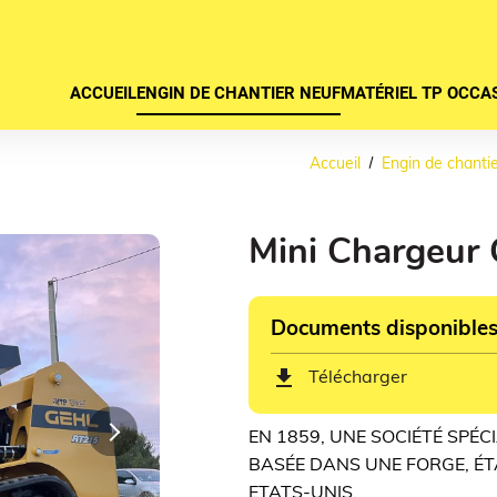
ACCUEIL
ENGIN DE CHANTIER NEUF
MATÉRIEL TP OCCA
Accueil
Engin de chanti
Mini Chargeur
Documents disponible
get_app
Télécharger
Next
EN 1859, UNE SOCIÉTÉ SPÉC
BASÉE DANS UNE FORGE, ÉT
ETATS-UNIS.