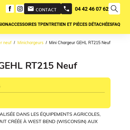
mail
04 42 46 07 62
CONTACT
SION
ACCESSOIRES TP
ENTRETIEN ET PIÈCES DÉTACHÉES
FAQ
er neuf
Minichargeurs
Mini Chargeur GEHL RT215 Neuf
 GEHL RT215 Neuf
s
IALISÉE DANS LES ÉQUIPEMENTS AGRICOLES,
AIT CRÉÉE À WEST BEND (WISCONSIN) AUX