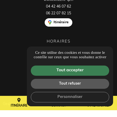
04 42 46 07 62
06 22 07 82 15
Itinéraire
HORAIRES
Ouvert du lundi au vendredi
Ce site utilise des cookies et vous donne le
8h00 - 12h00
contrôle sur ceux que vous souhaitez activer
14h00 - 18h00
Tous les avis
Tout accepter
Tout refuser
Personnaliser
place
mail
call
Gestion des cookies
ITINÉRAIRE
CONTACT
04 42 46 07 62