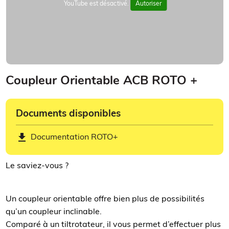
YouTube est désactivé.
Autoriser
Coupleur Orientable ACB ROTO +
Documents disponibles
get_app
Documentation ROTO+
Le saviez-vous ?
Un coupleur orientable offre bien plus de possibilités
qu’un coupleur inclinable.
Comparé à un tiltrotateur, il vous permet d’effectuer plus