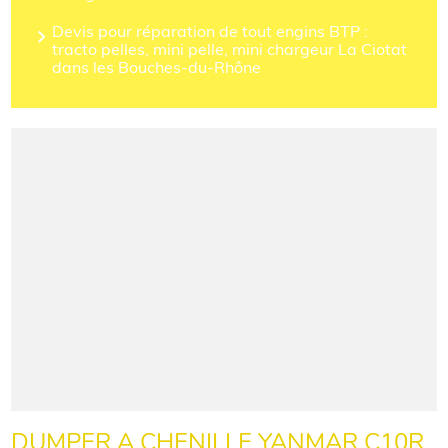
Devis pour réparation de tout engins BTP :
tracto pelles, mini pelle, mini chargeur La Ciotat
dans les Bouches-du-Rhône
DUMPER A CHENILLE YANMAR C10R