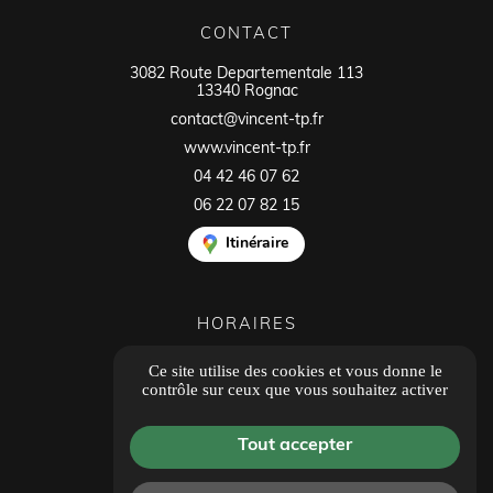
CONTACT
3082 Route Departementale 113
13340 Rognac
contact@vincent-tp.fr
www.vincent-tp.fr
04 42 46 07 62
06 22 07 82 15
Itinéraire
HORAIRES
Ouvert du lundi au vendredi
Ce site utilise des cookies et vous donne le
8h00 - 12h00
contrôle sur ceux que vous souhaitez activer
14h00 - 18h00
Tous les avis
Tout accepter