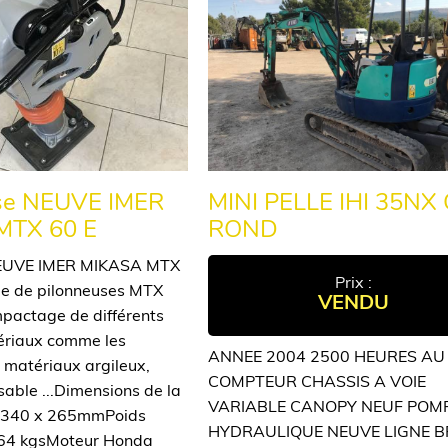
se NEUVE IMER
MINI PELLE IHI 35NX
MTX 60 E
ROND
NEUVE IMER MIKASA MTX
Prix :
 de pilonneuses MTX
VENDU
pactage de différents
ériaux comme les
ANNEE 2004 2500 HEURES AU
s matériaux argileux,
COMPTEUR CHASSIS A VOIE
sable ...Dimensions de la
VARIABLE CANOPY NEUF POM
 : 340 x 265mmPoids
HYDRAULIQUE NEUVE LIGNE 
 : 64 kgsMoteur Honda