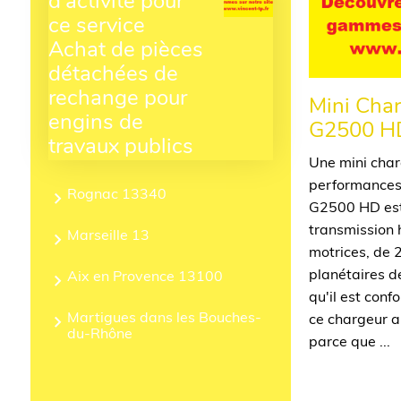
d'activité pour
ce service
Achat de pièces
détachées de
rechange pour
Mini Cha
engins de
G2500 H
travaux publics
Une mini cha
performances 
Rognac 13340
G2500 HD est
transmission 
Marseille 13
motrices, de 2
planétaires d
Aix en Provence 13100
qu'il est conf
Martigues dans les Bouches-
ce chargeur a
du-Rhône
parce que ...