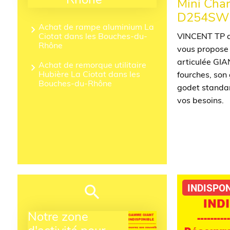
Rhône
Mini Cha
D254SW 
Achat de rampe aluminium La
Ciotat dans les Bouches-du-
VINCENT TP a
Rhône
vous propose
articulée GIA
Achat de remorque utilitaire
Hubière La Ciotat dans les
fourches, son
Bouches-du-Rhône
godet standar
vos besoins.
INDISPO
Notre zone