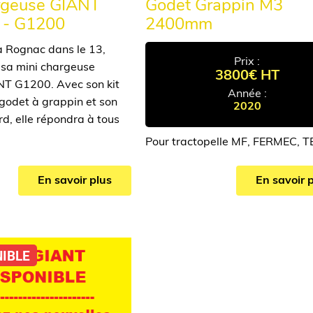
rgeuse GIANT
Godet Grappin M3
- G1200
2400mm
 Rognac dans le 13,
Prix :
 sa mini chargeuse
3800€ HT
NT G1200. Avec son kit
Année :
 godet à grappin et son
2020
d, elle répondra à tous
Pour tractopelle MF, FERMEC, 
En savoir plus
En savoir 
NIBLE