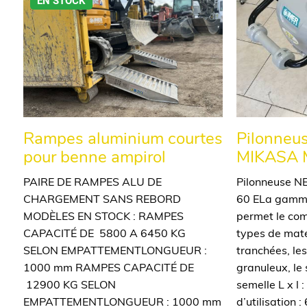
EN STOCK
Rampes aluminium courtes
Pilonneu
pour benne ampirol
MIKASA 
PAIRE DE RAMPES ALU DE
Pilonneuse 
CHARGEMENT SANS REBORD
60 ELa gamme
MODÈLES EN STOCK : RAMPES
permet le com
CAPACITÉ DE 5800 A 6450 KG
types de mat
SELON EMPATTEMENTLONGUEUR :
tranchées, le
1000 mm RAMPES CAPACITÉ DE
granuleux, le 
12900 KG SELON
semelle L x l
EMPATTEMENTLONGUEUR : 1000 mm
d’utilisation