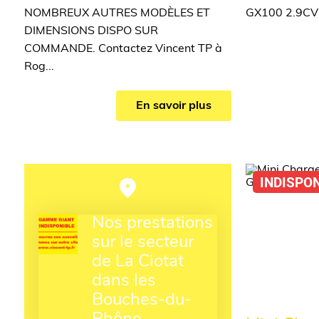
NOMBREUX AUTRES MODÈLES ET
GX100 2.9CVE
DIMENSIONS DISPO SUR
COMMANDE. Contactez Vincent TP à
Rog...
En savoir plus
INDISPO
Nos prestations
sur le secteur
de La Ciotat
dans les
Bouches-du-